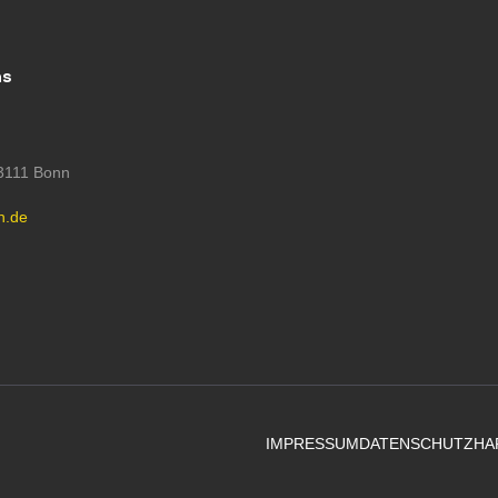
ns
53111 Bonn
h.de
IMPRESSUM
DATENSCHUTZ
HA