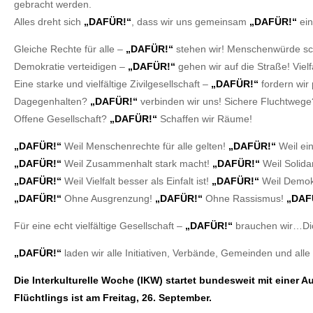
gebracht werden.
Alles dreht sich
„DAFÜR!“
, dass wir uns gemeinsam
„DAFÜR!“
ein
Gleiche Rechte für alle –
„DAFÜR!“
stehen wir! Menschenwürde s
Demokratie verteidigen –
„DAFÜR!“
gehen wir auf die Straße! Vielf
Eine starke und vielfältige Zivilgesellschaft –
„DAFÜR!“
fordern wir 
Dagegenhalten?
„DAFÜR!“
verbinden wir uns! Sichere Fluchtwege
Offene Gesellschaft?
„DAFÜR!“
Schaffen wir Räume!
„DAFÜR!“
Weil Menschenrechte für alle gelten!
„DAFÜR!“
Weil ein
„DAFÜR!“
Weil Zusammenhalt stark macht!
„DAFÜR!“
Weil Solidari
„DAFÜR!“
Weil Vielfalt besser als Einfalt ist!
„DAFÜR!“
Weil Demokra
„DAFÜR!“
Ohne Ausgrenzung!
„DAFÜR!“
Ohne Rassismus!
„DAF
Für eine echt vielfältige Gesellschaft –
„DAFÜR!“
brauchen wir…Dic
„DAFÜR!“
laden wir alle Initiativen, Verbände, Gemeinden und alle
Die Interkulturelle Woche (IKW) startet bundesweit mit einer
Flüchtlings ist am Freitag, 26. September.