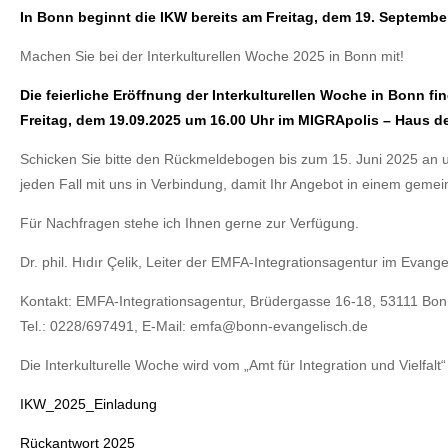
In Bonn beginnt die IKW bereits am Freitag, dem 19. September
Machen Sie bei der Interkulturellen Woche 2025 in Bonn mit!
Die feierliche Eröffnung der Interkulturellen Woche in Bonn fi
Freitag, dem 19.09.2025 um 16.00 Uhr im MIGRApolis – Haus der 
Schicken Sie bitte den Rückmeldebogen bis zum 15. Juni 2025 an un
jeden Fall mit uns in Verbindung, damit Ihr Angebot in einem gem
Für Nachfragen stehe ich Ihnen gerne zur Verfügung.
Dr. phil. Hıdır Çelik, Leiter der EMFA-Integrationsagentur im Evang
Kontakt: EMFA-Integrationsagentur, Brüdergasse 16-18, 53111 Bon
Tel.: 0228/697491, E-Mail: emfa@bonn-evangelisch.de
Die Interkulturelle Woche wird vom „Amt für Integration und Vielfal
IKW_2025_Einladung
Rückantwort 2025