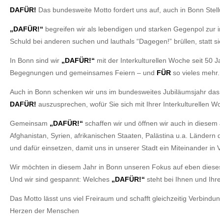
DAFÜR!
Das bundesweite Motto fordert uns auf, auch in Bonn Stel
„DAFÜR!“
begreifen wir als lebendigen und starken Gegenpol zur 
Schuld bei anderen suchen und lauthals “Dagegen!” brüllen, statt si
In Bonn sind wir
„DAFÜR!“
mit der Interkulturellen Woche seit 50 J
Begegnungen und gemeinsames Feiern – und
FÜR
so vieles mehr.
Auch in Bonn schenken wir uns im bundesweites Jubiläumsjahr da
DAFÜR!
auszusprechen, wofür Sie sich mit Ihrer Interkulturellen 
Gemeinsam
„DAFÜR!“
schaffen wir und öffnen wir auch in diesem
Afghanistan, Syrien, afrikanischen Staaten, Palästina u.a. Länd
und dafür einsetzen, damit uns in unserer Stadt ein Miteinander in Vi
Wir möchten in diesem Jahr in Bonn unseren Fokus auf eben dies
Und wir sind gespannt: Welches
„DAFÜR!“
steht bei Ihnen und Ihr
Das Motto lässt uns viel Freiraum und schafft gleichzeitig Verbindu
Herzen der Menschen