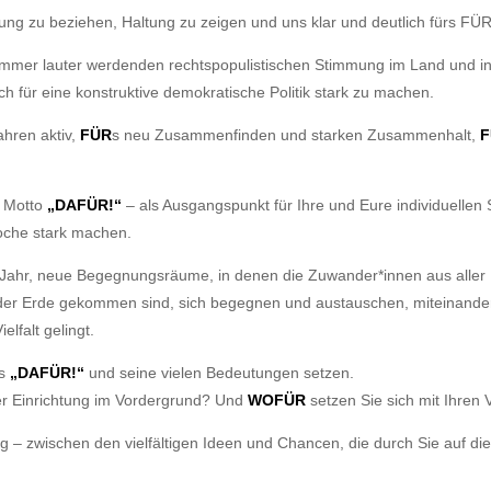
lung zu beziehen, Haltung zu zeigen und uns klar und deutlich fürs F
immer lauter werdenden rechtspopulistischen Stimmung im Land und in
ch für eine konstruktive demokratische Politik stark zu machen.
ahren aktiv,
FÜR
s neu Zusammenfinden und starken Zusammenhalt,
F
s Motto
„DAFÜR!“
– als Ausgangspunkt für Ihre und Eure individuellen
Woche stark machen.
 Jahr, neue Begegnungsräume, in denen die Zuwander*innen aus aller H
ern der Erde gekommen sind, sich begegnen und austauschen, miteina
elfalt gelingt.
es
„DAFÜR!“
und seine vielen Bedeutungen setzen.
er Einrichtung im Vordergrund? Und
WOFÜR
setzen Sie sich mit Ihren 
ng – zwischen den vielfältigen Ideen und Chancen, die durch Sie auf di