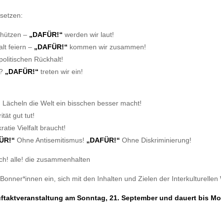
setzen:
chützen –
„DAFÜR!“
werden wir laut!
alt feiern –
„DAFÜR!“
kommen wir zusammen!
politischen Rückhalt!
?
„DAFÜR!“
treten wir ein!
 Lächeln die Welt ein bisschen besser macht!
tät gut tut!
tie Vielfalt braucht!
ÜR!“
Ohne Antisemitismus!
„DAFÜR!“
Ohne Diskriminierung!
h! alle! die zusammenhalten
 Bonner*innen ein, sich mit den Inhalten und Zielen der Interkulturel
 Auftaktveranstaltung am Sonntag, 21. September und dauert bis 