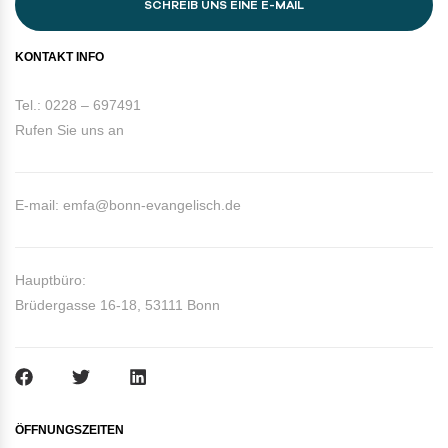
SCHREIB UNS EINE E-MAIL
KONTAKT INFO
Tel.: 0228 – 697491
Rufen Sie uns an
E-mail: emfa@bonn-evangelisch.de
Hauptbüro:
Brüdergasse 16-18, 53111 Bonn
ÖFFNUNGSZEITEN