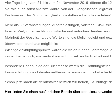
Vier Tage lang, vom 21. bis zum 24. November 2019, öffnete die 1
sie, wie auch sonst alle zwei Jahre, von der Evangelischen Migrat
Buchmesse. Das Motto hieß „Vielfalt gestalten – Demokratie leben“
Mehr als 50 Veranstaltungen, Autorenlesungen, Vorträge, Diskuss
In einer Zeit, in der rechtspopulistische und autoritäre Tendenzen
Mehrheit der Gesellschaft die Werte sind, die täglich gelebt und ge
überwinden, durchaus möglich ist.
Wichtige Anknüpfungspunkte waren die vielen runden Jahrestage, 
zeigen heute noch, wie wertvoll ein sich Einsetzen für Freiheit und 
Besondere Höhepunkte der Buchmesse waren die Eröffnungsfeier, di
Preisverleihung des Literaturwettbewerbs sowie der musikalische Ab
Schon jetzt laden die Veranstalter herzlich zur neuen, 13. Auflag
Hier finden Sie einen ausführlichen Bericht über den Literaturwettb