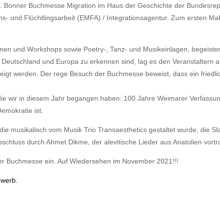
2. Bonner Buchmesse Migration im Haus der Geschichte der Bundesrepu
ions- und Flüchtlingsarbeit (EMFA) / Integrationsagentur. Zum ersten 
.
ionen und Workshops sowie Poetry-, Tanz- und Musikeinlagen, begeist
 in Deutschland und Europa zu erkennen sind, lag es den Veranstaltern 
zeigt werden. Der rege Besuch der Buchmesse beweist, dass ein friedlic
die wir in diesem Jahr begangen haben: 100 Jahre Weimarer Verfassun
Demokratie ist.
e musikalisch vom Musik Trio Transaesthetics gestaltet wurde, die Sl
schluss durch Ahmet Dikme, der alevitische Lieder aus Anatolien vortr
e der Buchmesse ein. Auf Wiedersehen im November 2021!!!
ewerb.