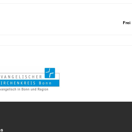
Frei
ns