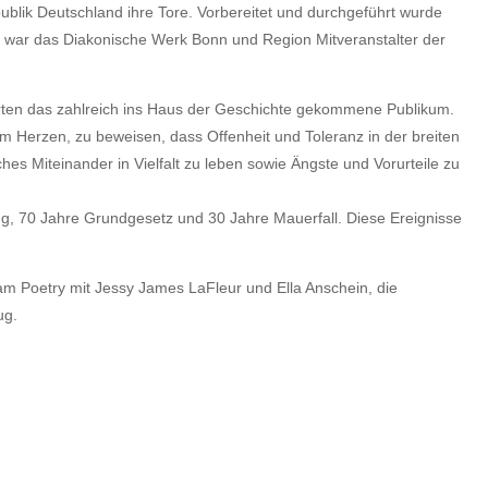
blik Deutschland ihre Tore. Vorbereitet und durchgeführt wurde
Mal war das Diakonische Werk Bonn und Region Mitveranstalter der
erten das zahlreich ins Haus der Geschichte gekommene Publikum.
am Herzen, zu beweisen, dass Offenheit und Toleranz in der breiten
hes Miteinander in Vielfalt zu leben sowie Ängste und Vorurteile zu
g, 70 Jahre Grundgesetz und 30 Jahre Mauerfall. Diese Ereignisse
am Poetry mit Jessy James LaFleur und Ella Anschein, die
ug.