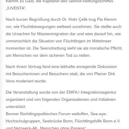
Klemm zu Gast, die Kapitänin des Seenot-Rettungsschiffes
„IUVENTA“.
Nach kurzer Begrüßung durch Dr. Hıdır Çelik trug Pia Klemm
vor, wie Fluchtbewegungen weltweit zunehmen. Sie stellte auch
die Ursachen für Massenmigration dar und wies darauf hin, wie
unmenschlich die Situation von Flüchtlingen im Mittelmeer
momentan ist. Die Seenotrettung sieht sie als moralische Pflicht,
um Menschen vor dem sicheren Tod zu retten.
Nach ihrem Vortrag fand eine lebhafte anregende Diskussion
mit Besucherinnen und Besuchern statt, die von Pfarrer Dirk
Voos moderiert wurde.
Die Veranstaltung wurde von der EMFA / Integrationsagentur
organisiert und von folgenden Organisationen und Initiativen
unterstützt:
Bonner flüchtlingspolitisches Forum weltoffen, Sea-eye-
Hochschulgruppen, Seebrücke Bonn, Flüchtlingshilfe Bonn e.V.
und Netzwerk-AK „Menschen ohne Papiere“