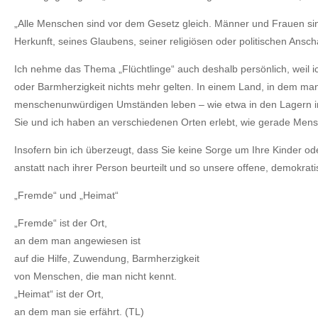
„Alle Menschen sind vor dem Gesetz gleich. Männer und Frauen sin
Herkunft, seines Glaubens, seiner religiösen oder politischen Ans
Ich nehme das Thema „Flüchtlinge“ auch deshalb persönlich, weil ic
oder Barmherzigkeit nichts mehr gelten. In einem Land, in dem man 
menschenunwürdigen Umständen leben – wie etwa in den Lagern in B
Sie und ich haben an verschiedenen Orten erlebt, wie gerade Mensc
Insofern bin ich überzeugt, dass Sie keine Sorge um Ihre Kinder o
anstatt nach ihrer Person beurteilt und so unsere offene, demokrat
„Fremde“ und „Heimat“
„Fremde“ ist der Ort,
an dem man angewiesen ist
auf die Hilfe, Zuwendung, Barmherzigkeit
von Menschen, die man nicht kennt.
„Heimat“ ist der Ort,
an dem man sie erfährt. (TL)