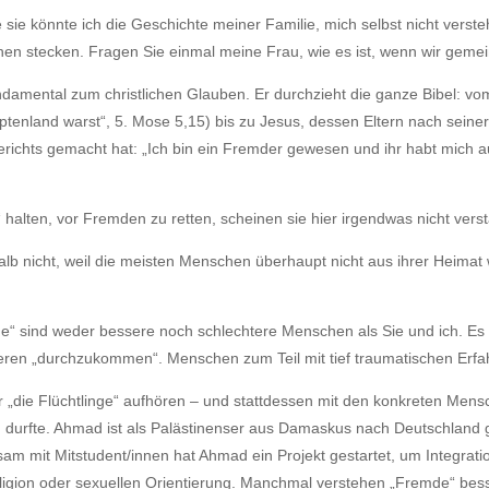
ie könnte ich die Geschichte meiner Familie, mich selbst nicht versteh
hen stecken. Fragen Sie einmal meine Frau, wie es ist, wenn wir gem
damental zum christlichen Glauben. Er durchzieht die ganze Bibel: vo
tenland warst“, 5. Mose 5,15) bis zu Jesus, dessen Eltern nach seiner
ichts gemacht hat: „Ich bin ein Fremder gewesen und ihr habt mich 
 halten, vor Fremden zu retten, scheinen sie hier irgendwas nicht ver
halb nicht, weil die meisten Menschen überhaupt nicht aus ihrer Heim
e“ sind weder bessere noch schlechtere Menschen als Sie und ich. Es s
ren „durchzukommen“. Menschen zum Teil mit tief traumatischen Erfahr
 „die Flüchtlinge“ aufhören – und stattdessen mit den konkreten Mensch
rfte. Ahmad ist als Palästinenser aus Damaskus nach Deutschland gefl
 mit Mitstudent/innen hat Ahmad ein Projekt gestartet, um Integrati
ligion oder sexuellen Orientierung. Manchmal verstehen „Fremde“ bess