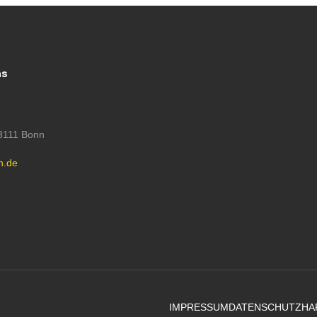
ns
53111 Bonn
h.de
IMPRESSUM
DATENSCHUTZ
HA