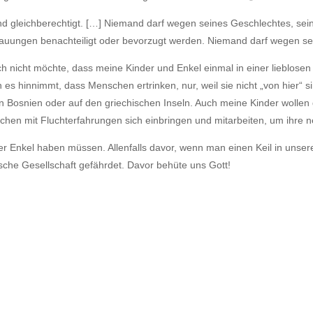
d gleichberechtigt. […] Niemand darf wegen seines Geschlechtes, sei
chauungen benachteiligt oder bevorzugt werden. Niemand darf wegen se
h nicht möchte, dass meine Kinder und Enkel einmal in einer lieblosen
es hinnimmt, dass Menschen ertrinken, nur, weil sie nicht „von hier“ s
osnien oder auf den griechischen Inseln. Auch meine Kinder wollen da
hen mit Fluchterfahrungen sich einbringen und mitarbeiten, um ihre ne
der Enkel haben müssen. Allenfalls davor, wenn man einen Keil in uns
ische Gesellschaft gefährdet. Davor behüte uns Gott!