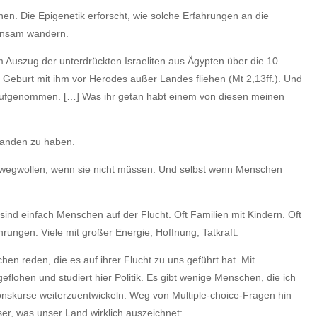
en. Die Epigenetik erforscht, wie solche Erfahrungen an die
einsam wandern.
m Auszug der unterdrückten Israeliten aus Ägypten über die 10
 Geburt mit ihm vor Herodes außer Landes fliehen (Mt 2,13ff.). Und
aufgenommen. […] Was ihr getan habt einem von diesen meinen
standen zu haben.
at wegwollen, wenn sie nicht müssen. Und selbst wenn Menschen
ind einfach Menschen auf der Flucht. Oft Familien mit Kindern. Oft
ungen. Viele mit großer Energie, Hoffnung, Tatkraft.
en reden, die es auf ihrer Flucht zu uns geführt hat. Mit
ohen und studiert hier Politik. Es gibt wenige Menschen, die ich
onskurse weiterzuentwickeln. Weg von Multiple-choice-Fragen hin
er, was unser Land wirklich auszeichnet: