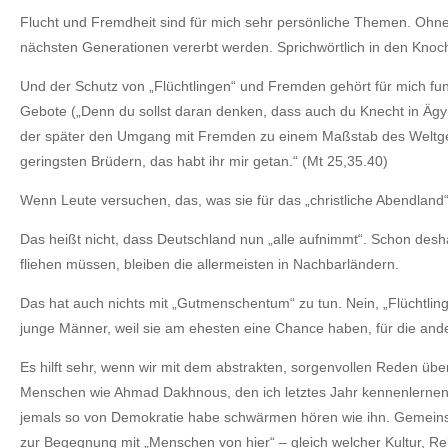
Flucht und Fremdheit sind für mich sehr persönliche Themen. Ohne s
nächsten Generationen vererbt werden. Sprichwörtlich in den Knoc
Und der Schutz von „Flüchtlingen“ und Fremden gehört für mich fun
Gebote („Denn du sollst daran denken, dass auch du Knecht in Ägyp
der später den Umgang mit Fremden zu einem Maßstab des Weltger
geringsten Brüdern, das habt ihr mir getan.“ (Mt 25,35.40)
Wenn Leute versuchen, das, was sie für das „christliche Abendland“
Das heißt nicht, dass Deutschland nun „alle aufnimmt“. Schon des
fliehen müssen, bleiben die allermeisten in Nachbarländern.
Das hat auch nichts mit „Gutmenschentum“ zu tun. Nein, „Flüchtling
junge Männer, weil sie am ehesten eine Chance haben, für die ande
Es hilft sehr, wenn wir mit dem abstrakten, sorgenvollen Reden über
Menschen wie Ahmad Dakhnous, den ich letztes Jahr kennenlernen du
jemals so von Demokratie habe schwärmen hören wie ihn. Gemeinsam
zur Begegnung mit „Menschen von hier“ – gleich welcher Kultur, Re