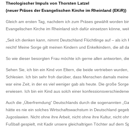
Theologischer Impuls von Thorsten Latzel
(neuer Präses der Evangelischen Kirche im Rheinland (EKiR))
Gleich am ersten Tag, nachdem ich zum Präses gewählt worden bin, e
Evangelischen Kirche im Rheinland sich dafür einsetzen könne, w
„Seit ich denken kann, nimmt Deutschland Flüchtlinge auf – als ich
reicht! Meine Sorge gilt meinen Kindern und Enkelkindern, die all
So wie dieser besorgten Frau möchte ich gerne allen antworten, die
Sehen Sie, ich bin ein Kind von Eltern, die beide vertrieben wurd
Schlesien. Ich bin sehr froh darüber, dass Menschen damals meine
war eine Zeit, in der es viel weniger gab als heute. Die große Sor
erwiesen. Ich bin ein Kind aus solch einer konfessionsverschieden
Auch die „Überfremdung“ Deutschlands durch die sogenannten „Gast
hätte es nie ein solches Wirtschaftswachstum in Deutschland gege
Jugoslawien. Nicht ohne ihre Arbeit, nicht ohne ihre Kultur, nicht 
Fußball gespielt, mit Kadir unsere gleichaltrigen Töchter auf dem S