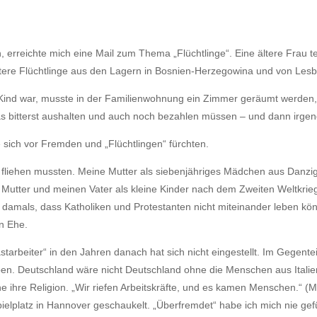
rreichte mich eine Mail zum Thema „Flüchtlinge“. Eine ältere Frau teil
eitere Flüchtlinge aus den Lagern in Bosnien-Herzegowina und von Le
 Kind war, musste in der Familienwohnung ein Zimmer geräumt werden, f
 das bitterst aushalten und auch noch bezahlen müssen – und dann irg
 sich vor Fremden und „Flüchtlingen“ fürchten.
en, fliehen mussten. Meine Mutter als siebenjähriges Mädchen aus Danz
 Mutter und meinen Vater als kleine Kinder nach dem Zweiten Weltkri
ge damals, dass Katholiken und Protestanten nicht miteinander leben kö
en Ehe.
arbeiter“ in den Jahren danach hat sich nicht eingestellt. Im Gegent
ben. Deutschland wäre nicht Deutschland ohne die Menschen aus Italie
ohne ihre Religion. „Wir riefen Arbeitskräfte, und es kamen Menschen.“
pielplatz in Hannover geschaukelt. „Überfremdet“ habe ich mich nie gefü