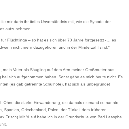
te mir darin ihr tiefes Unverständnis mit, wie die Synode der
sbos aufzunehmen.
ür Flüchtlinge – so hat es sich über 70 Jahre fortgesetzt -… es
endwann nicht mehr dazugehören und in der Minderzahl sind.“
ig, mein Vater als Säugling auf dem Arm meiner Großmutter aus
eg bei sich aufgenommen haben. Sonst gäbe es mich heute nicht. Es
nnten (es gab getrennte Schulhöfe), hat sich als unbegründet
eil: Ohne die starke Einwanderung, die damals niemand so nannte,
n, Spanien, Griechenland, Polen, der Türkei, dem früheren
 (Max Frisch) Mit Yusuf habe ich in der Grundschule von Bad Laasphe
hlt.